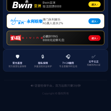
实验教学中心
册
程实验（实训）室和
电子商务实训中心
IBM、河南青云、
中心面积520
户端576套，嵌入
管理系统、网络与信
的顺利进行提供了
为了保证实验
李海涛主管的实验
作，并制订了周详
中心团队力量雄厚，
有高级职称的24人