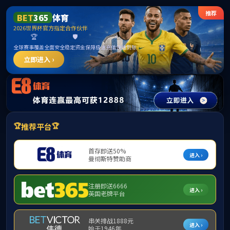
中国·tyc86太阳集团(品牌公司)官方网站|欢迎您
设为首页
加入收藏
公